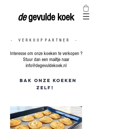
de
gevulde koek
- V E R K O O P P A R T N E R -
Interesse om onze koeken te verkopen ?
Stuur dan een mailtje naar
info@degevuldekoek.nl
Bak onze koeken
zelf
!