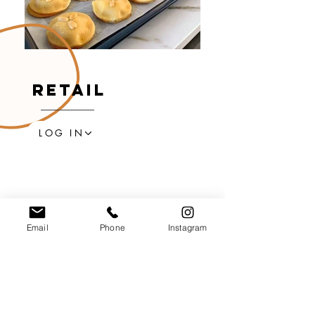
retail
LOG IN
Email
Phone
Instagram
We hebben
momenteel
geen
producten