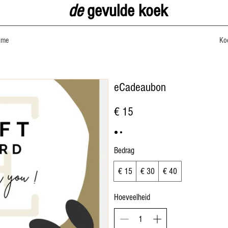
de
gevulde koek
ome
Ko
eCadeaubon
€ 15
Bedrag
€ 15
€ 30
€ 40
Hoeveelheid